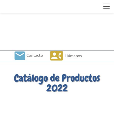
local_post_office
contact_phone
Contacto
Llámanos
Catálogo de Productos
2022