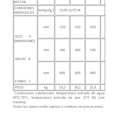
MOTOR
CONEXIONES
mm(pulg.)
19,05 (3/4") M
25,4 (1
HIDRÁULICAS
mm
520
520
620
620
ALTO A
DIMENSIONES
mm
440
440
540
540
ANCHO B
mm
600
600
660
660
FONDO C
PESO
kg
19,2
20,1
25,8
28
Condiciones calefacción: temperatura entrada de agua:
85ºC/75ºC, temperatura entrada de aire 15ºC BS (vel.
máxima).
Todos los datos están sujetos a cambios sin previo aviso.