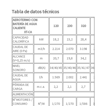
Tabla de datos técnicos
AEROTERMO CON
BATERÍA DE AGUA
120
230
320
430
CALIENTE
XT-CA
CAPACIDAD
kW
18,2
23,2
28,4
34,7
CALORÍFICA
CAUDAL DE
m3/h
2.214
2.070
3.198
2.880
AIRE (0 Pa)
ALCANCE
m
20,7
19,8
34,2
23,6
(V=0,25 m/s)
NIVEL
dB(A)
34/40/45
35/40/46
35/41/47
36/42/48
SONORO
CAUDAL DE
l/h
1.569
2.002
2.441
2.985
AGUA
PÉRDIDA DE
m.c.a.
2,2
2,1
2,7
2,5
CARGA
ALIMENTACIÓN
Nº MOTORES /
CONSUMO
Nº/W
1/270
1/270
1/586
1/586