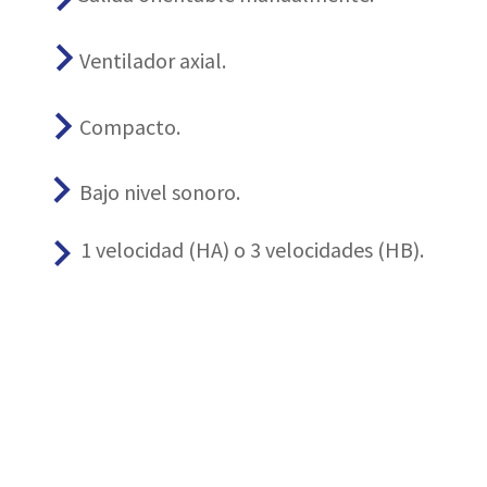
keyboard_arrow_right
Ventilador axial.
keyboard_arrow_right
Compacto.
keyboard_arrow_right
Bajo nivel sonoro.
keyboard_arrow_right
1 velocidad (HA) o 3 velocidades (HB).