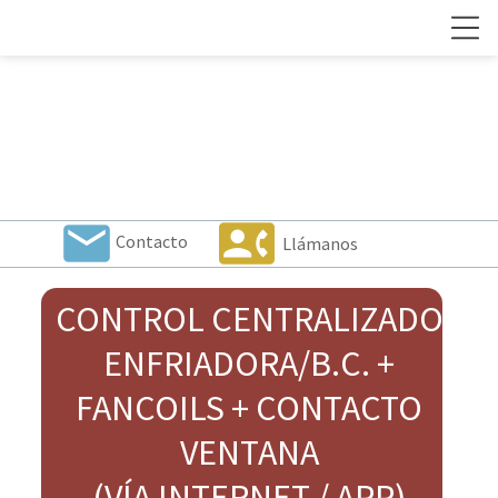
local_post_office
contact_phone
Contacto
Llámanos
CONTROL CENTRALIZADO
ENFRIADORA/B.C. +
FANCOILS + CONTACTO
VENTANA
(VÍA INTERNET / APP)