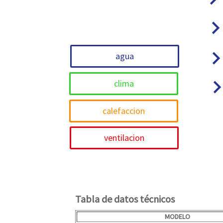
keyboard_arrow_r
keyboard_arrow_
agua
keyboard_arrow
clima
calefaccion
ventilacion
Tabla de datos técnicos
MODELO