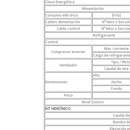
Clase Energética
Alimentación
Consumo eléctrico
(Frío)
Cables alimentación
Nº hilos x Secci
Cable control
Nº hilos x Secció
Refrigerante
Control
Max. corriente
Compresor Inverter
Carga de refrigerant
Tipo / Moto
Ventilador
Caudal de aire
Alto
Dimensiones
Ancho
Fondo
Peso
Nivel Sonoro
KIT HIDRÓNICO
Caudal d
Bomba de
Elevación 