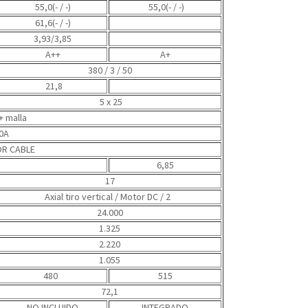
55,0(- / -)
55,0(- / -)
61,6(- / -)
3,93/3,85
A++
A+
380 / 3 / 50
21,8
5 x 25
+ malla
0A
R CABLE
6,85
17
Axial tiro vertical
/ Motor DC / 2
24.000
1.325
2.220
1.055
480
515
72,1
NO INCLUIDO
INTEGRADO