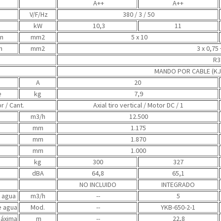
A++
A++
V/F/Hz
380 / 3 / 50
kW
10,3
11
ón
mm2
5 x 10
n
mm2
3 x 0,75
R3
MANDO POR CABLE (K
A
20
e
kg
7,9
r / Cant.
Axial tiro vertical / Motor DC / 1
m3/h
12.500
mm
1.175
mm
1.870
mm
1.000
kg
300
327
dBA
64,8
65,1
NO INCLUIDO
INTEGRADO
e agua
m3/h
--
5
 agua
Mod.
--
YKB-650-2-1
máxima
m
--
22,8