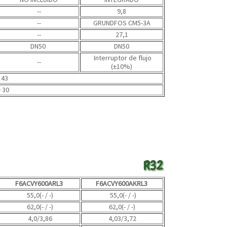
--
9,8
--
GRUNDFOS CM5-3A
--
27,1
DN50
DN50
Interruptor de flujo
--
(±10%)
～43
30
R32
F6ACVY600ARL3
F6ACVY600AKRL3
55,0(- / -)
55,0(- / -)
62,0(- / -)
62,0(- / -)
4,0
/3,86
4,03/3,72