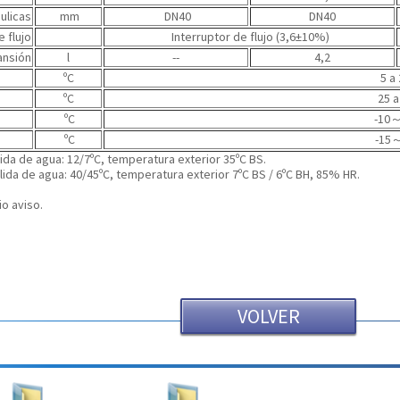
ulicas
mm
DN40
DN40
e flujo
Interruptor de flujo (3,6±10%)
ansión
l
--
4,2
ºC
5 a
ºC
25 a
ºC
-10
ºC
-15
～
ida de agua: 12/7ºC, temperatura exterior 35ºC BS.
ida de agua: 40/45ºC, temperatura exterior 7ºC BS / 6ºC BH, 85% HR.
o aviso.
VOLVER