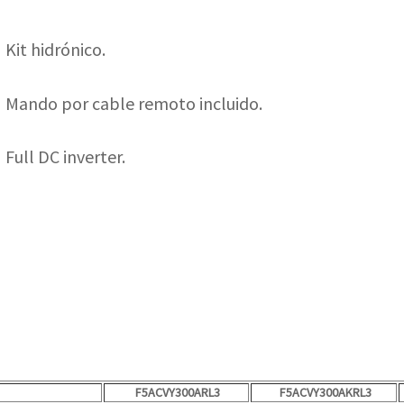
ight
Kit hidrónico.
right
Mando por cable remoto incluido.
_right
Full DC inverter.
F5ACVY300ARL3
F5ACVY300AKRL3