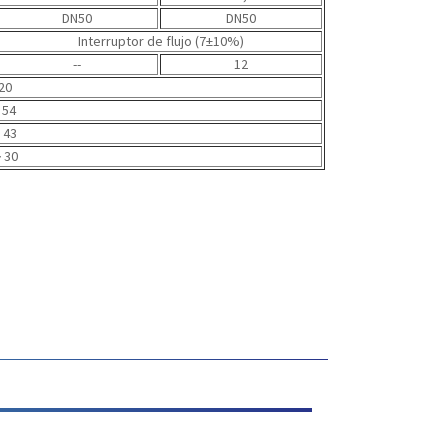
DN50
DN50
Interruptor de flujo (7±10%)
--
12
 20
 54
～43
30