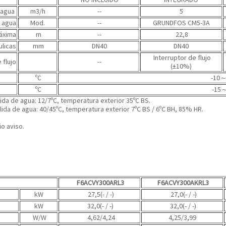
 agua
m3/h
--
5
 agua
Mod.
--
GRUNDFOS CM5-3A
áxima
m
--
22,8
ulicas
mm
DN40
DN40
Interruptor de flujo
 flujo
--
(±10%)
ºC
-10
ºC
-15
～
ida de agua: 12/7ºC, temperatura exterior 35ºC BS.
ida de agua: 40/45ºC, temperatura exterior 7ºC BS / 6ºC BH, 85% HR.
o aviso.
F6ACVY300ARL3
F6ACVY300AKRL3
kW
27,5(- / -)
27,0(- / -)
kW
32,0(- / -)
32,0(- / -)
W/W
4,62/4,24
4,25/3,99