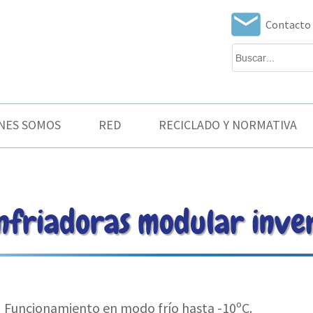
local_post_office
Contacto
NES SOMOS
RED
RECICLADO Y NORMATIVA
nfriadoras modular inve
ght
Funcionamiento en modo frío
hasta -10ºC.