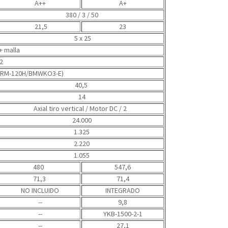
A++
A+
380 / 3 / 50
21,5
23
5 x 25
 + malla
2
JRM-120H/BMWKO3-E)
40,5
14
Axial tiro vertical
/ Motor DC / 2
24.000
1.325
2.220
1.055
480
547,6
71,3
71,4
NO INCLUIDO
INTEGRADO
--
9,8
--
YKB-1500-2-1
--
27,1