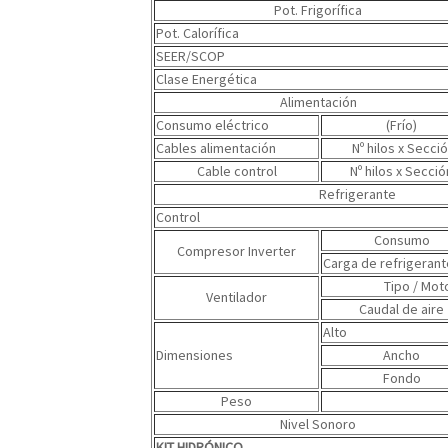
Pot. Frigorífica
Pot. Calorífica
SEER/SCOP
Clase Energética
Alimentación
Consumo eléctrico
(Frío)
Cables alimentación
Nº hilos x Secci
Cable control
Nº hilos x Secció
Refrigerante
Control
Consumo
Compresor Inverter
Carga de refrigerant
Tipo / Moto
Ventilador
Caudal de aire
Alto
Dimensiones
Ancho
Fondo
Peso
Nivel Sonoro
KIT HIDRÓNICO