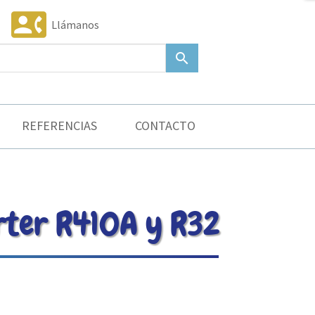
contact_phone
Llámanos
search
REFERENCIAS
CONTACTO
rter R410A y R32