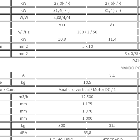
kW
27,0(- / -)
27,6(- / -)
kW
31,4(- / -)
31,4(- / -)
W/W
4,08/4,01
A++
A+
V/F/Hz
380 / 3 / 50
kW
10,8
11,4
ón
mm2
5 x 10
n
mm2
3 x 0,75 
R41
MANDO PO
A
8,1
e
kg
10,5
r / Cant.
Axial tiro vertical / Motor DC / 1
m3/h
12.500
mm
1.175
mm
1.870
mm
1.000
kg
300
315
dBA
65,8
NO INCLUIDO
INTEGRADO