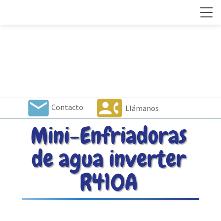
local_post_office
contact_phone
Contacto
Llámanos
Mini-Enfriadoras
de agua inverter
R410A