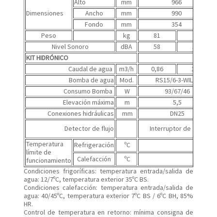
Alto
mm
966
Dimensiones
Ancho
mm
990
Fondo
mm
354
Peso
kg
81
81
Nivel Sonoro
dBA
58
58
KIT HIDRÓNICO
Caudal de agua
m3/h
0,86
1,2
Bomba de agua
Mod.
RS15/6-3-WILO
Consumo Bomba
W
93/67/46
Elevación máxima
m
5,5
Conexiones hidráulicas
mm
DN25
Detector de flujo
Interruptor de flujo
Temperatura
Refrigeración
ºC
límite de
Calefacción
ºC
funcionamiento
Condiciones frigoríficas: temperatura entrada/salida de
agua: 12/7ºC, temperatura exterior 35ºC BS.
Condiciones calefacción: temperatura entrada/salida de
agua: 40/45ºC, temperatura exterior 7ºC BS / 6ºC BH, 85%
HR.
Control de temperatura en retorno: mínima consigna de