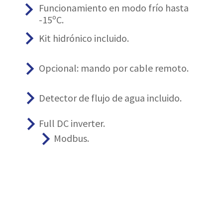
keyboard_arrow_right
Funcionamiento en modo frío hasta
-15ºC.
keyboard_arrow_right
Kit hidrónico incluido.
keyboard_arrow_right
Opcional: mando por cable remoto.
keyboard_arrow_right
Detector de flujo de agua incluido.
keyboard_arrow_right
Full DC inverter.
keyboard_arrow_right
Modbus.