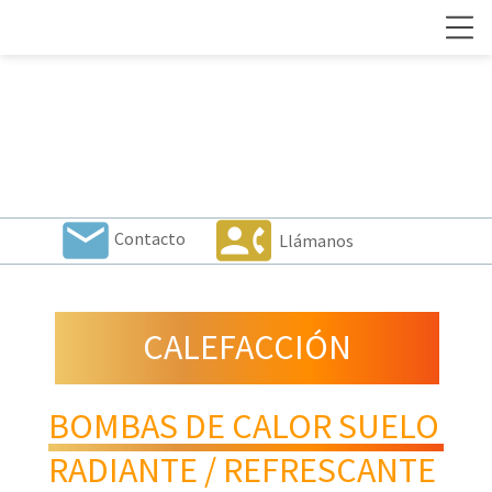
local_post_office
contact_phone
Contacto
Llámanos
CALEFACCIÓN
BOMBAS DE CALOR SUELO
RADIANTE / REFRESCANTE