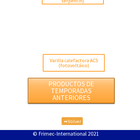
serpentín)
Varilla calefactora ACS
(fotovoltáico)
PRODUCTOS DE
TEMPORADAS
ANTERIORES
Volver
fast_rewind
© Frimec-International 2021