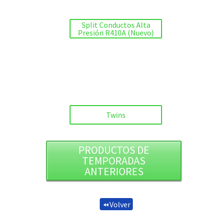
Split Conductos Alta
Presión R410A (Nuevo)
Twins
PRODUCTOS DE
TEMPORADAS
ANTERIORES
Volver
fast_rewind